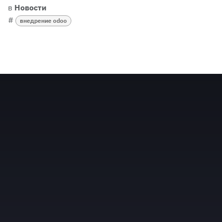
в
Новости
#
внедрение odoo