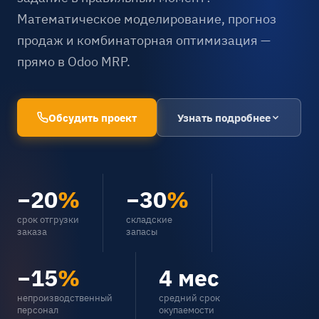
Математическое моделирование, прогноз
продаж и комбинаторная оптимизация —
прямо в Odoo MRP.
Обсудить проект
Узнать подробнее
−20
%
−30
%
срок отгрузки
складские
заказа
запасы
−15
%
4 мес
непроизводственный
средний срок
персонал
окупаемости