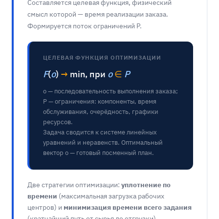
Составляется целевая функция, физический
смысл которой — время реализации заказа.
Формируется поток ограничений P.
ЦЕЛЕВАЯ ФУНКЦИЯ ОПТИМИЗАЦИИ
F
(
o
)
→
min, при
o
∈
P
o — последовательность выполнения заказа;
P — ограничения: компоненты, время
обслуживания, очерёдность, графики
ресурсов.
Задача сводится к системе линейных
уравнений и неравенств. Оптимальный
вектор o — готовый посменный план.
Две стратегии оптимизации:
уплотнение по
времени
(максимальная загрузка рабочих
центров) и
минимизация времени всего задания
(кратчайший путь от сырья до отгрузки).