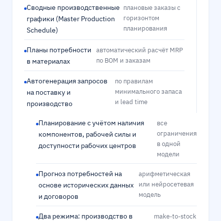
Сводные производственные
плановые заказы с
горизонтом
графики (Master Production
планирования
Schedule)
Планы потребности
автоматический расчёт MRP
по BOM и заказам
в материалах
Автогенерация запросов
по правилам
минимального запаса
на поставку и
и lead time
производство
Планирование с учётом наличия
все
ограничения
компонентов, рабочей силы и
в одной
доступности рабочих центров
модели
Прогноз потребностей на
арифметическая
или нейросетевая
основе исторических данных
модель
и договоров
Два режима: производство в
make-to-stock