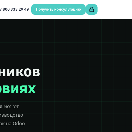
7 800 333 29 49
Получить консультацию
ников
овиях
я может
изводство
ак на Odoo