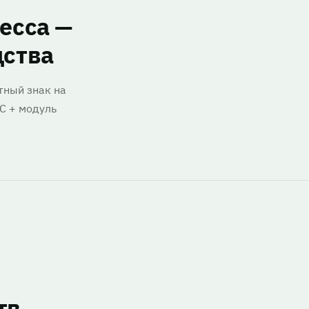
есса —
дства
тный знак на
С + модуль
тв