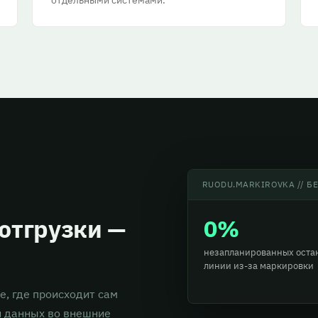
RUODU.MARKIROVKA // Б
 отгрузки —
0%
незапланированных оста
линии из-за маркировки
, где происходит сам
и данных во внешние