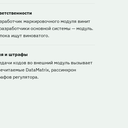
ветственности
азработчик маркировочного модуля винит
 разработчики основной системы — модуль.
 пока ищут виноватого.
ия и штрафы
едачи кодов во внешний модуль вызывает
нечитаемые DataMatrix, рассинхрон
рафов регулятора.