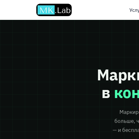
Перейти к содержимому
Усл
Марк
в
ко
Маркир
больше, 
— и беспл