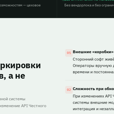
возможностям — цеховое
Без вендорлока и без ограни
Внешние «коробки»
01
Сторонний софт живё
аркировки
Операторы вручную 
времени и постоянна
, а не
Сложность при обн
02
При изменениях API 
вной системы
системы внешние мо
 изменение API Честного
интеграция и незап