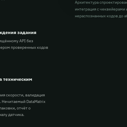
Архитектура спроектирова
интеграция с чеквейерами 
нераспознанных кодов до 
рждения задания
щищённому API без
фером проверенных кодов
ка техническим
ия скорости, валидация
 Нечитаемый DataMatrix
аковки, отчёт о
алу датчика.