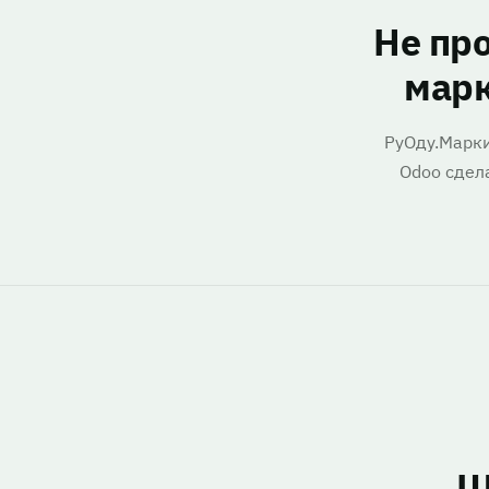
Не пр
марк
РуОду.Марки
Odoo сдел
Ш