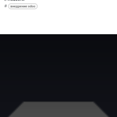
#
внедрение odoo