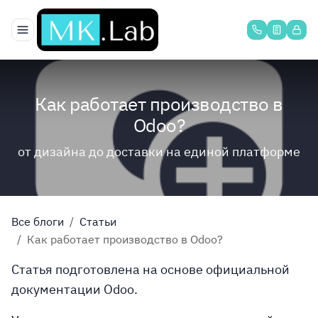
Перейти к содержимому
Как работает производство в
Odoo?
от дизайна до доставки на единой платформе
Все блоги
Статьи
Как работает производство в Odoo?
Статья подготовлена на основе официальной
документации Odoo.