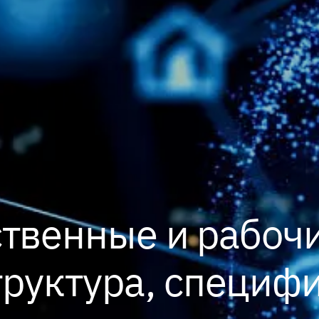
твенные и рабочи
труктура, специф