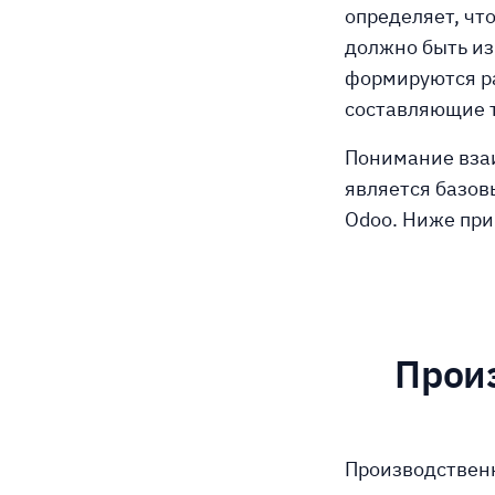
определяет, что
должно быть из
формируются ра
составляющие т
Понимание вза
является базов
Odoo. Ниже при
Произ
Производственн