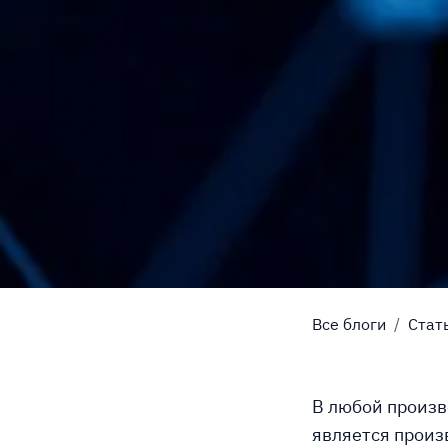
Все блоги
Стат
В любой произ
является произ