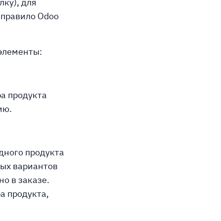
ку), для
 правило Odoo
элементы:
ра продукта
ию.
дного продукта
ных вариантов
о в заказе.
а продукта,