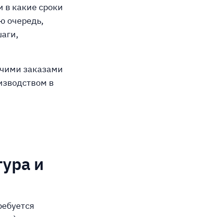
и в какие сроки
ю очередь,
шаги,
очими заказами
изводством в
тура и
ребуется