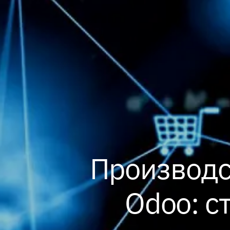
Производс
Odoo: с