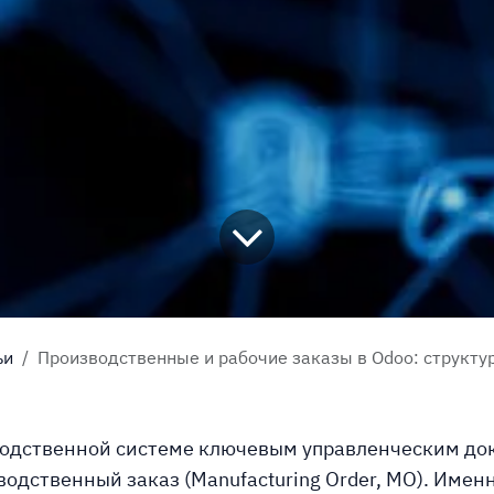
ьи
Производственные и рабочие заказы в Odoo: структура, специ
водственной системе ключевым управленческим до
водственный заказ (Manufacturing Order, МО). Имен