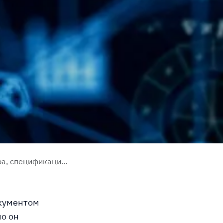
фикации и маршруты
кументом
но он