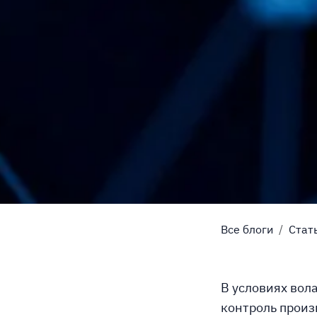
Все блоги
Стат
В условиях вол
контроль прои