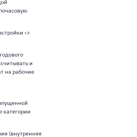
дой
 почасовую
астройки ->
 годового
ссчитывать и
ат на рабочие
выпущенной
е категории
рия (внутренняя