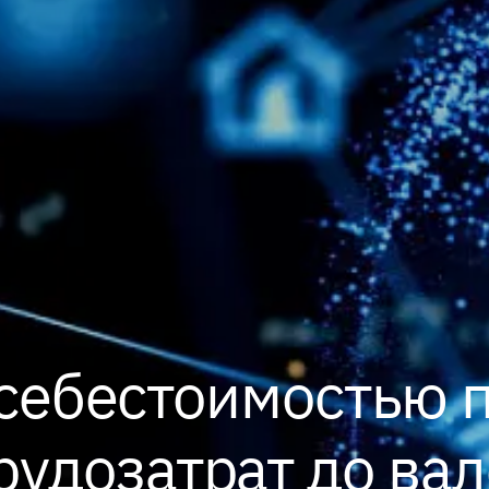
себестоимостью 
трудозатрат до в