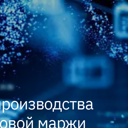
производства
аловой маржи