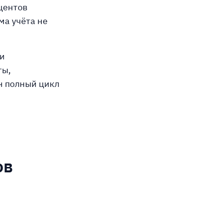
центов
ма учёта не
ии
ты,
н полный цикл
ов