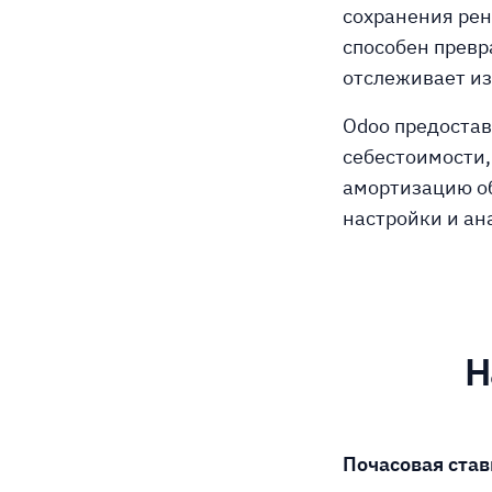
сохранения рен
способен превр
отслеживает из
Odoo предоста
себестоимости,
амортизацию об
настройки и ан
Н
Почасовая став