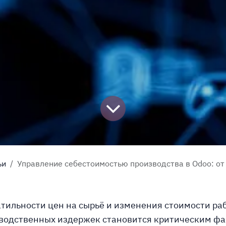
ьи
Управление себестоимостью производства в Odoo: от трудозатра
атильности цен на сырьё и изменения стоимости ра
зводственных издержек становится критическим ф