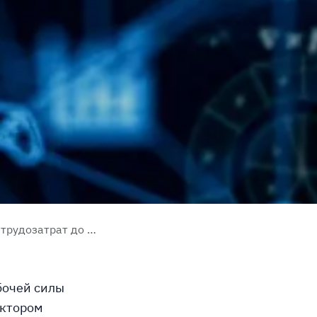
т до валовой маржи
бочей силы
актором